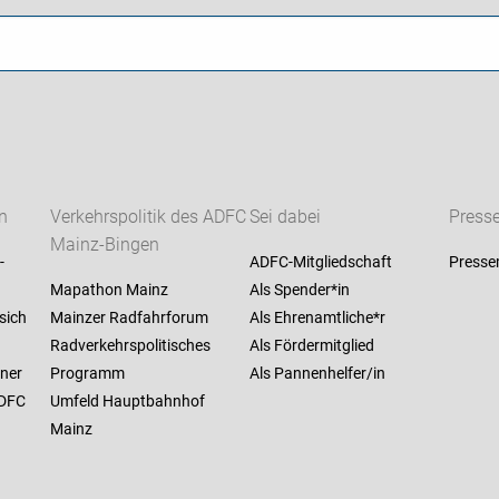
n
Verkehrspolitik des ADFC
Sei dabei
Press
Mainz-Bingen
-
ADFC-Mitgliedschaft
Presse
Mapathon Mainz
Als Spender*in
sich
Mainzer Radfahrforum
Als Ehrenamtliche*r
Radverkehrspolitisches
Als Fördermitglied
ner
Programm
Als Pannenhelfer/in
ADFC
Umfeld Hauptbahnhof
Mainz