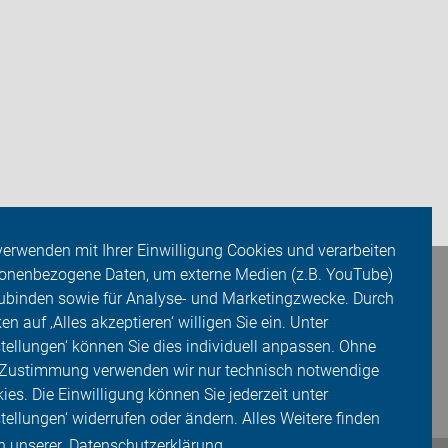
verwenden mit Ihrer Einwilligung Cookies und verarbeiten
onenbezogene Daten, um externe Medien (z.B. YouTube)
ubinden sowie für Analyse- und Marketingzwecke. Durch
ken auf ‚Alles akzeptieren‘ willigen Sie ein. Unter
stellungen‘ können Sie dies individuell anpassen. Ohne
 Zustimmung verwenden wir nur technisch notwendige
ies. Die Einwilligung können Sie jederzeit unter
stellungen‘ widerrufen oder ändern. Alles Weitere finden
in unserer
Datenschutzerklärung.