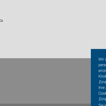
Cs
Wir 
pers
einz
Klic
‚Ein
Ihre
Cook
‚Ein
Sie 