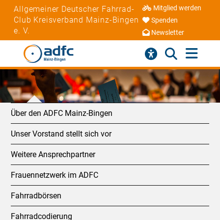
Mitglied werden
Allgemeiner Deutscher Fahrrad-
Club Kreisverband Mainz-Bingen
Spenden
e. V.
Newsletter
Über den ADFC Mainz-Bingen
Unser Vorstand stellt sich vor
Weitere Ansprechpartner
Frauennetzwerk im ADFC
Fahrradbörsen
Fahrradcodierung