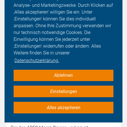
Radfahrenden. Die gemessenen Daten werden in
Analyse- und Marketingzwecke. Durch Klicken auf
einer Karte visualisiert und zeigen, wo und wie
‚Alles akzeptieren‘ willigen Sie ein. Unter
häufig zu eng überholt wird. Mit ihm machen wir
‚Einstellungen‘ können Sie dies individuell
Verbesserungspotenziale bei der
anpassen. Ohne Ihre Zustimmung verwenden wir
Verkehrsinfrastruktur sichtbar und geben
nur technisch notwendige Cookies. Die
Kommunen, Ordnungsbehörden und der Polizei
Einwilligung können Sie jederzeit unter
Hinweise, wo Handlungsbedarf besteht.
‚Einstellungen‘ widerrufen oder ändern. Alles
Weitere finden Sie in unserer
Der ADFC Mainz-Bingen beteiligt sich wie viele
Datenschutzerklärung.
andere ADFC-Gliederungen am OpenBikeSensor-
Projekt. Der OpenBikeSensor ist ein Open Innovation,
Ablehnen
Open Source, Open Data und Open Science Projekt
und wird ehrenamtlich von einer offenen Gruppe
Einstellungen
entwickelt. Wer mehr über die technischen Details
und Hintergründe erfahren möchte, wirft einen Blick
auf die projekteigene Homepage
Alles akzeptieren
(
https://www.openbikesensor.org/
).