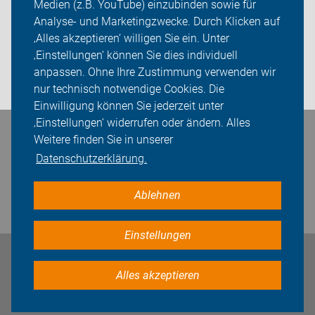
Medien (z.B. YouTube) einzubinden sowie für
Sei dabei
Analyse- und Marketingzwecke. Durch Klicken auf
‚Alles akzeptieren‘ willigen Sie ein. Unter
Presse
‚Einstellungen‘ können Sie dies individuell
anpassen. Ohne Ihre Zustimmung verwenden wir
Login
nur technisch notwendige Cookies. Die
Einwilligung können Sie jederzeit unter
‚Einstellungen‘ widerrufen oder ändern. Alles
Bleiben Sie in Kontakt
Weitere finden Sie in unserer
Datenschutzerklärung.
Ablehnen
Einstellungen
Impressum
Datenschutz
Cookie-Einstellungen
Alles akzeptieren