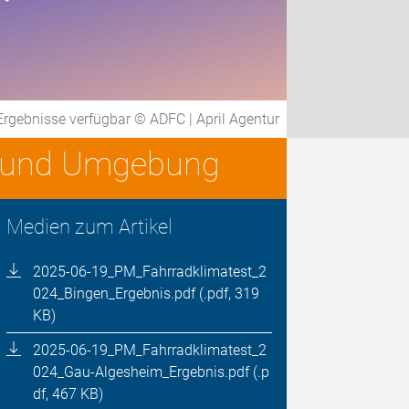
rgebnisse verfügbar © ADFC | April Agentur
nz und Umgebung
Medien zum Artikel
2025-06-19_PM_Fahrradklimatest_2
024_Bingen_Ergebnis.pdf (.pdf, 319
KB)
2025-06-19_PM_Fahrradklimatest_2
024_Gau-Algesheim_Ergebnis.pdf (.p
df, 467 KB)