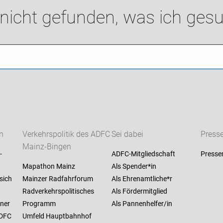
 nicht gefunden, was ich gesu
n
Verkehrspolitik des ADFC
Sei dabei
Press
Mainz-Bingen
-
ADFC-Mitgliedschaft
Presse
Mapathon Mainz
Als Spender*in
sich
Mainzer Radfahrforum
Als Ehrenamtliche*r
Radverkehrspolitisches
Als Fördermitglied
ner
Programm
Als Pannenhelfer/in
ADFC
Umfeld Hauptbahnhof