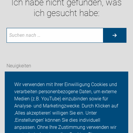
Ich habe nicht gefunden, was
ich gesucht habe:
Neuigkeiten
ADFC Mainz-Bingen
Wir verwenden mit Ihrer Einwilligung Cookies und
verarbeiten personenbezogene Daten, um externe
Verkehrspolitik des ADFC Mainz-Bingen
Medien (z.B. YouTube) einzubinden sowie für
Sei dabei
Analyse- und Marketingzwecke. Durch Klicken auf
‚Alles akzeptieren‘ willigen Sie ein. Unter
Presse
‚Einstellungen‘ können Sie dies individuell
anpassen. Ohne Ihre Zustimmung verwenden wir
Login