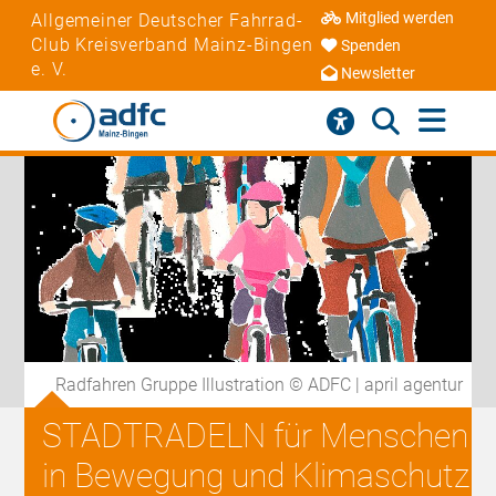
Mitglied werden
Allgemeiner Deutscher Fahrrad-
Club Kreisverband Mainz-Bingen
Spenden
e. V.
Newsletter
Radfahren Gruppe Illustration © ADFC | april agentur
STADTRADELN für Menschen
in Bewegung und Klimaschutz